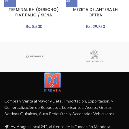
TERMINAL RH (DERECHO)
MEZETA DELANTERA LH
FIAT PALIO / SIENA
OPTRA
Bs.
8.500
Bs.
29.750
Compra y Venta al Mayor y Detal, Importación, Exportación, y
Comercialización de Repuestos, Lubricantes, Aceite, Grasas
Aditivos Químicos, Auto Periquitos, y Accesorios Vehiculares
Av. Aragua Local 242, al frente de la Fundación Mendoza.