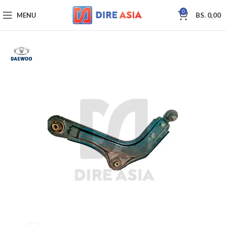
0
MENU
BS.
0,00