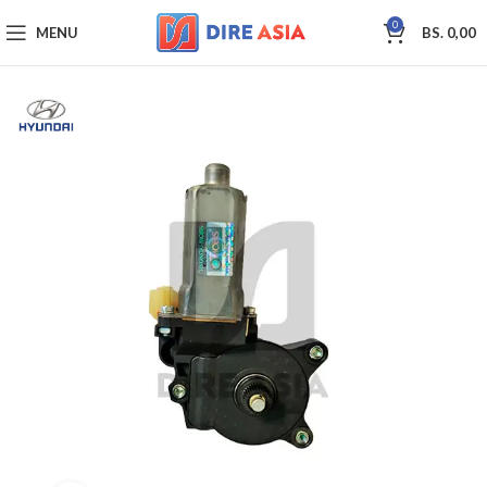
0
MENU
BS.
0,00