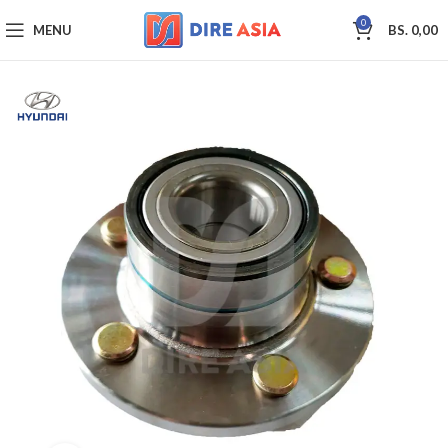
0
MENU
BS.
0,00