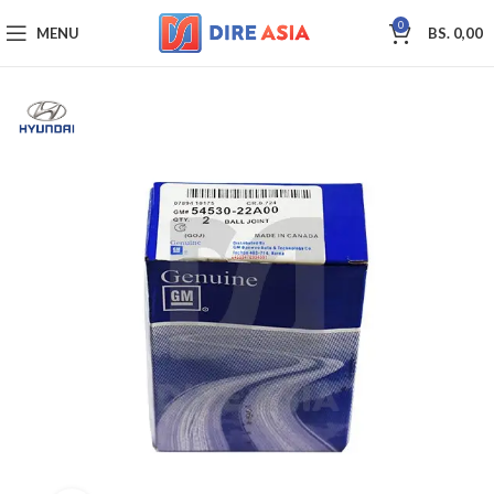
0
MENU
BS.
0,00