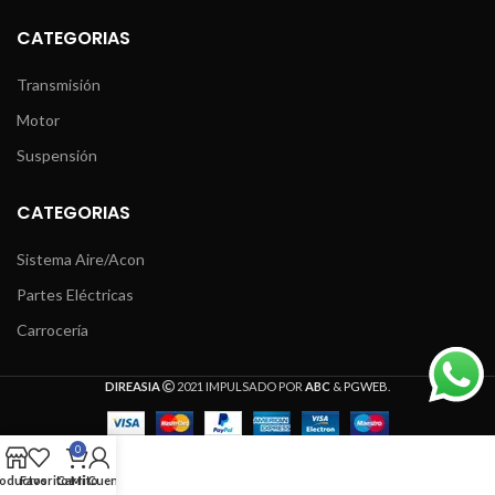
CATEGORIAS
Transmisión
Motor
Suspensión
CATEGORIAS
Sistema Aire/Acon
Partes Eléctricas
Carrocería
DIREASIA
2021 IMPULSADO POR
ABC
&
PGWEB
.
0
oductos
Favoritos
Carrito
Mi Cuenta