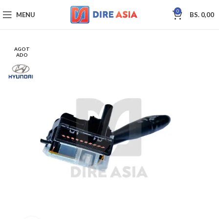
0
MENU
BS.
0,00
AGOT
ADO