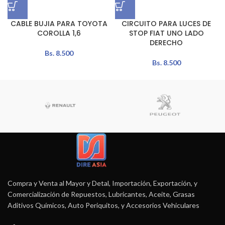
CABLE BUJIA PARA TOYOTA
CIRCUITO PARA LUCES DE
COROLLA 1,6
STOP FIAT UNO LADO
DERECHO
Bs.
8.500
Bs.
8.500
Compra y Venta al Mayor y Detal, Importación, Exportación, y
Comercialización de Repuestos, Lubricantes, Aceite, Grasas
Aditivos Químicos, Auto Periquitos, y Accesorios Vehiculares