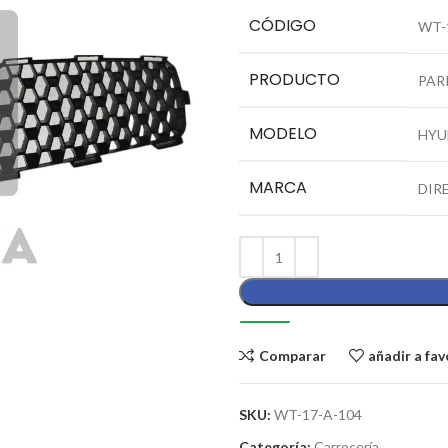
CÓDIGO
WT-
PRODUCTO
PAR
MODELO
HYU
MARCA
DIR
Comparar
añadir a fav
SKU:
WT-17-A-104
Categoría:
Carrocería