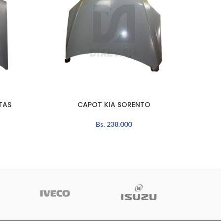
TAS
CAPOT KIA SORENTO
AÑADIR AL CARRITO
AÑADIR 
Bs.
238.000