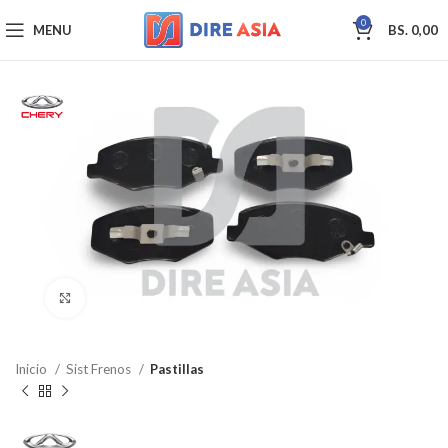
0
MENU
BS.
0,00
Click to enlarge
Inicio
Sist Frenos
Pastillas