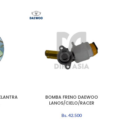
ELANTRA
BOMBA FRENO DAEWOO
ROLIN
AÑADIR AL CARRITO
AÑADIR 
A
LANOS/CIELO/RACER
Bs.
42.500