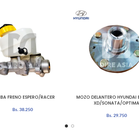
BA FRENO ESPERO/RACER
MOZO DELANTERO HYUNDAI 
AÑADIR AL CARRITO
XD/SONATA/OPTIM
Bs.
38.250
Bs.
29.750