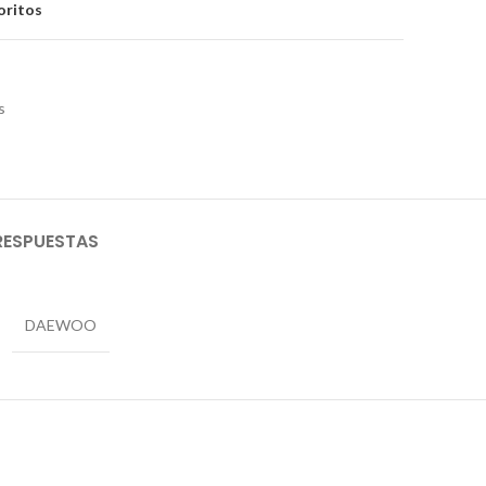
oritos
s
RESPUESTAS
DAEWOO