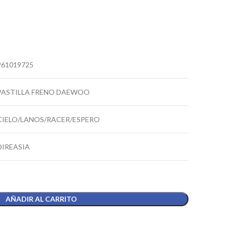
961019725
PASTILLA FRENO DAEWOO
CIELO/LANOS/RACER/ESPERO
DIREASIA
AÑADIR AL CARRITO