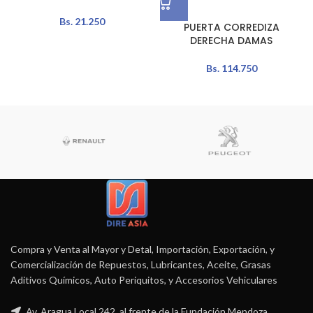
Bs.
21.250
PUERTA CORREDIZA
DERECHA DAMAS
Bs.
114.750
Compra y Venta al Mayor y Detal, Importación, Exportación, y
Comercialización de Repuestos, Lubricantes, Aceite, Grasas
Aditivos Químicos, Auto Periquitos, y Accesorios Vehiculares
Av. Aragua Local 242, al frente de la Fundación Mendoza.