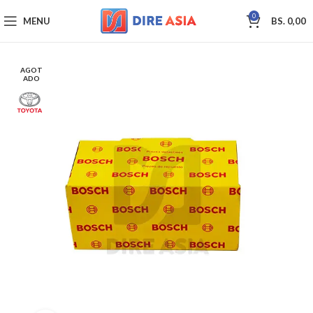
0
MENU
BS.
0,00
AGOT
ADO