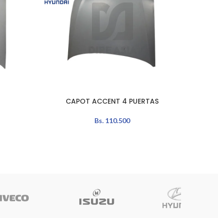
CAPOT ACCENT 4 PUERTAS
CA
LEER MÁS
AÑADIR 
Bs.
110.500