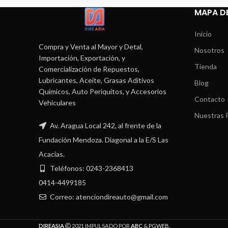
MAPA DE
Inicio
Compra y Venta al Mayor y Detal,
Nosotros
Importación, Exportación, y
Tienda
Comercialización de Repuestos,
Lubricantes, Aceite, Grasas Aditivos
Blog
Químicos, Auto Periquitos, y Accesorios
Contacto
Vehiculares
Nuestras P
Av. Aragua Local 242, al frente de la
Fundación Mendoza. Diagonal a la E/S Las
Acacias.
Teléfonos: 0243-2368413
0414-4499185
Correo: atenciondireauto@gmail.com
DIREASIA
2021 IMPULSADO POR
ABC
&
PGWEB
.