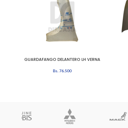
GUARDAFANGO DELANTERO LH VERNA
AÑADIR AL CARRITO
AÑADIR A
Bs.
76.500