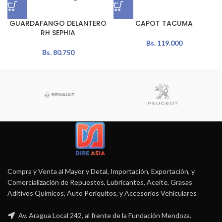
GUARDAFANGO DELANTERO
CAPOT TACUMA
RH SEPHIA
Bs.
119.000
Bs.
80.750
Compra y Venta al Mayor y Detal, Importación, Exportación, y
Comercialización de Repuestos, Lubricantes, Aceite, Grasas
Aditivos Químicos, Auto Periquitos, y Accesorios Vehiculares
Av. Aragua Local 242, al frente de la Fundación Mendoza.