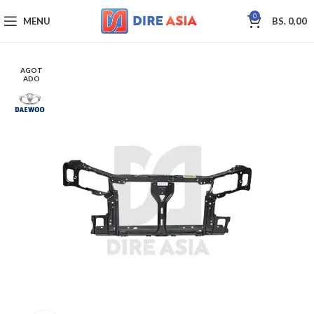
0
MENU
BS.
0,00
AGOT
ADO