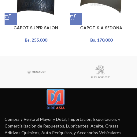
CAPOT SUPER SALON
CAPOT KIA SEDONA
Bs.
255.000
Bs.
170.000
Compra y Venta al Mayor y Detal, Importación, Exportación, y
Comercialización de Repuestos, Lubricantes, Aceite, Grasas
Aditivos Químicos, Auto Periquitos, y Accesorios Vehiculares