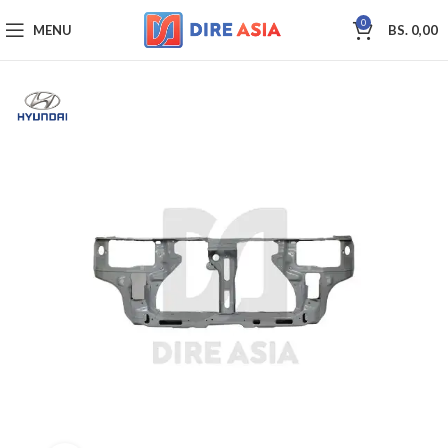
0
MENU
BS.
0,00