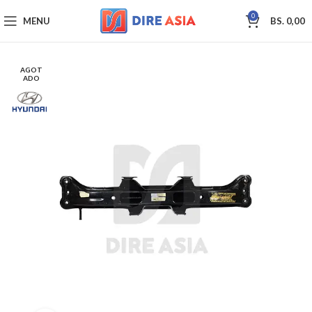
0
MENU
BS.
0,00
AGOT
ADO