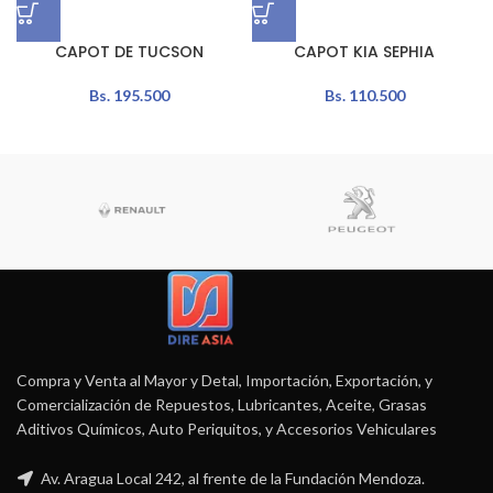
CAPOT DE TUCSON
CAPOT KIA SEPHIA
Bs.
195.500
Bs.
110.500
Compra y Venta al Mayor y Detal, Importación, Exportación, y
Comercialización de Repuestos, Lubricantes, Aceite, Grasas
Aditivos Químicos, Auto Periquitos, y Accesorios Vehiculares
Av. Aragua Local 242, al frente de la Fundación Mendoza.