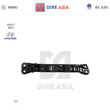
0
MENU
BS.
0,00
AGOT
ADO
360 product view