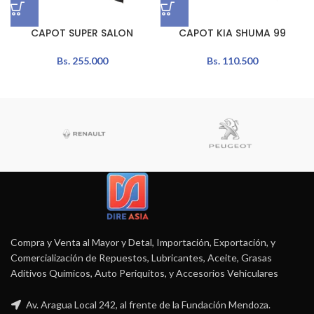
CAPOT SUPER SALON
CAPOT KIA SHUMA 99
Bs.
255.000
Bs.
110.500
Compra y Venta al Mayor y Detal, Importación, Exportación, y
Comercialización de Repuestos, Lubricantes, Aceite, Grasas
Aditivos Químicos, Auto Periquitos, y Accesorios Vehiculares
Av. Aragua Local 242, al frente de la Fundación Mendoza.