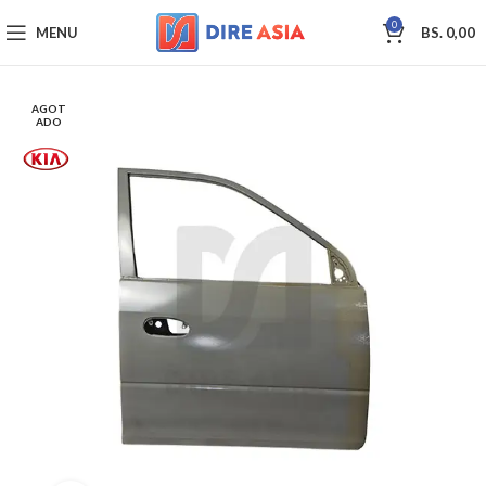
0
MENU
BS.
0,00
AGOT
ADO