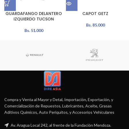
GUARDAFANGO DELANTERO
CAPOT GETZ
IZQUIERDO TUCSON
Bs.
85.000
Bs.
51.000
Compra y Venta al Mayor y Detal, Importación, Exportación, y
Comercialización de Repuestos, Lubricantes, Aceite, Grasas
Aditivos Químicos, Auto Periquitos, y Accesorios Vehiculares
Av. Aragua Local 242, al frente de la Fundación Mendoza.