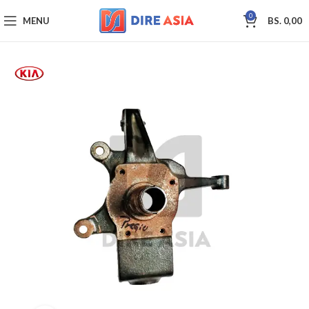
0
MENU
BS.
0,00