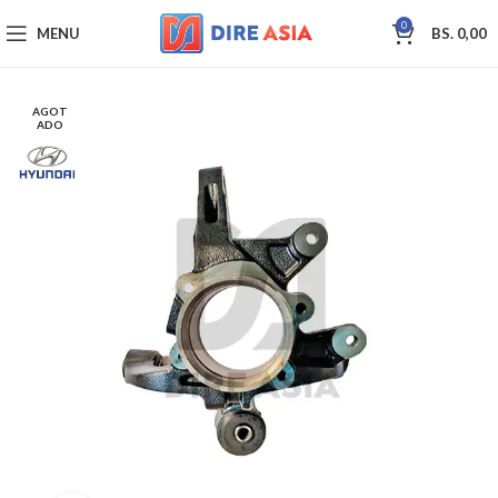
0
MENU
BS.
0,00
AGOT
ADO