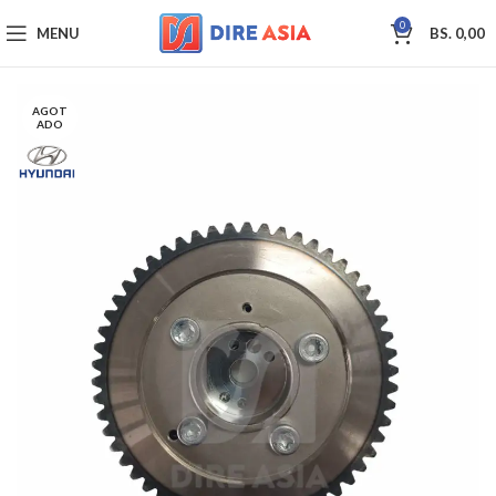
0
MENU
BS.
0,00
AGOT
ADO