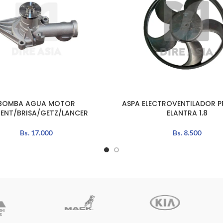
BOMBA AGUA MOTOR
ASPA ELECTROVENTILADOR P
L CARRITO
AÑADIR AL CARRITO
ENT/BRISA/GETZ/LANCER
ELANTRA 1.8
Bs.
17.000
Bs.
8.500