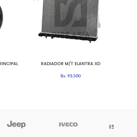
RINCIPAL
RADIADOR M/T ELANTRA XD
CA
LEER MÁS
AÑADIR 
Bs.
93.500