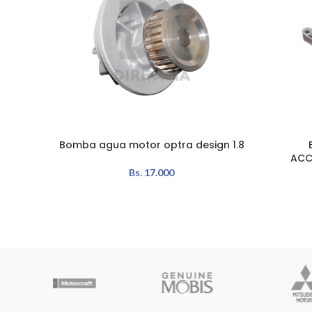
Bomba agua motor optra design 1.8
AÑADIR AL CARRITO
AÑADIR A
ACC
Bs.
17.000