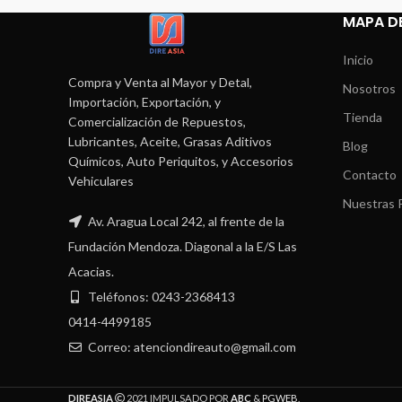
MAPA DE
Inicio
Compra y Venta al Mayor y Detal,
Nosotros
Importación, Exportación, y
Tienda
Comercialización de Repuestos,
Lubricantes, Aceite, Grasas Aditivos
Blog
Químicos, Auto Periquitos, y Accesorios
Contacto
Vehiculares
Nuestras P
Av. Aragua Local 242, al frente de la
Fundación Mendoza. Diagonal a la E/S Las
Acacias.
Teléfonos: 0243-2368413
0414-4499185
Correo: atenciondireauto@gmail.com
DIREASIA
2021 IMPULSADO POR
ABC
&
PGWEB
.