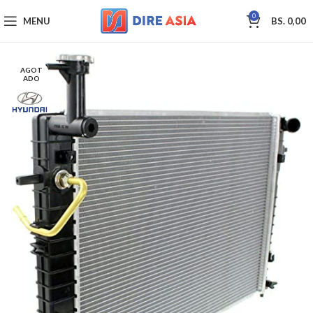
0
MENU
BS.
0,00
AGOT
ADO