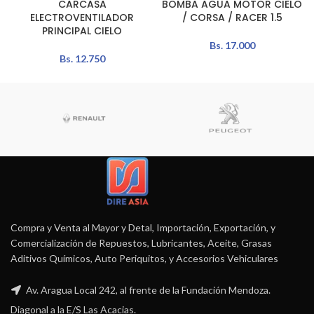
CARCASA
BOMBA AGUA MOTOR CIELO
ELECTROVENTILADOR
/ CORSA / RACER 1.5
PRINCIPAL CIELO
Bs.
17.000
Bs.
12.750
Compra y Venta al Mayor y Detal, Importación, Exportación, y
Comercialización de Repuestos, Lubricantes, Aceite, Grasas
Aditivos Químicos, Auto Periquitos, y Accesorios Vehiculares
Av. Aragua Local 242, al frente de la Fundación Mendoza.
Diagonal a la E/S Las Acacias.