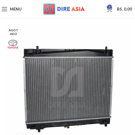
0
MENU
BS.
0,00
AGOT
ADO