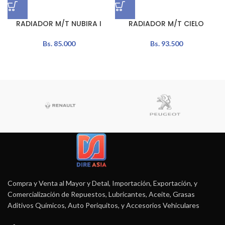
RADIADOR M/T NUBIRA I
RADIADOR M/T CIELO
Bs.
85.000
Bs.
93.500
Compra y Venta al Mayor y Detal, Importación, Exportación, y
Comercialización de Repuestos, Lubricantes, Aceite, Grasas
Aditivos Químicos, Auto Periquitos, y Accesorios Vehiculares