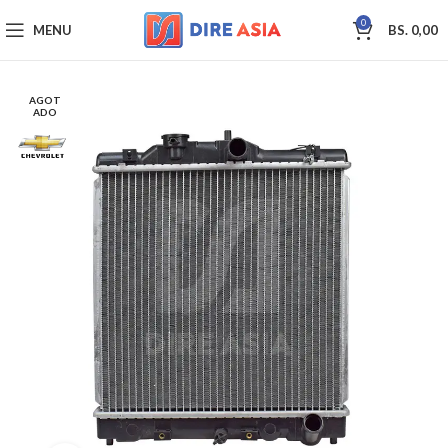
0
MENU
BS.
0,00
AGOT
ADO