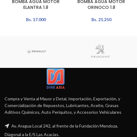
BOMBA AGUA MOTOR
BOMBA AGUA MOTOR
ELANTRA 1.8
ORINOCO 1.8
Bs.
17.000
Bs.
21.250
Compra y Venta al Mayor y Detal, Importación, Exportación, y
Comercialización de Repuestos, Lubricantes, Aceite, Grasas
Aditivos Químicos, Auto Periquitos, y Accesorios Vehiculares
Av. Aragua Local 242, al frente de la Fundación Mendoza.
Diagonal a la E/S Las Acacias.