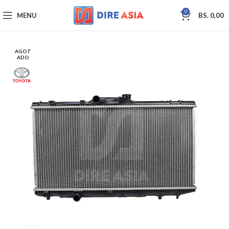
0
MENU
BS.
0,00
AGOT
ADO