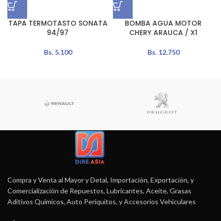
TAPA TERMOTASTO SONATA
BOMBA AGUA MOTOR
94/97
CHERY ARAUCA / X1
Bs.
5.100
Bs.
12.750
Compra y Venta al Mayor y Detal, Importación, Exportación, y
Comercialización de Repuestos, Lubricantes, Aceite, Grasas
Aditivos Químicos, Auto Periquitos, y Accesorios Vehiculares