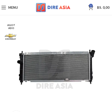
0
MENU
BS.
0,00
AGOT
ADO