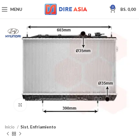
0
MENU
BS.
0,00
Click to enlarge
Inicio
Sist. Enfriamiento