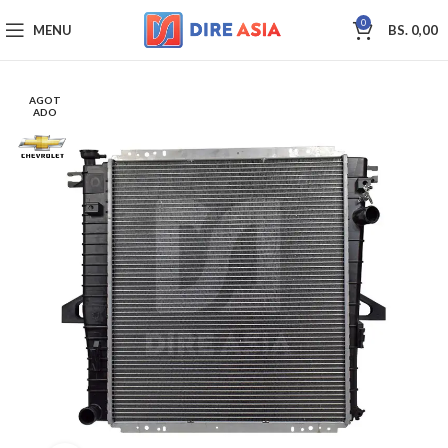
0
MENU
BS.
0,00
AGOT
ADO