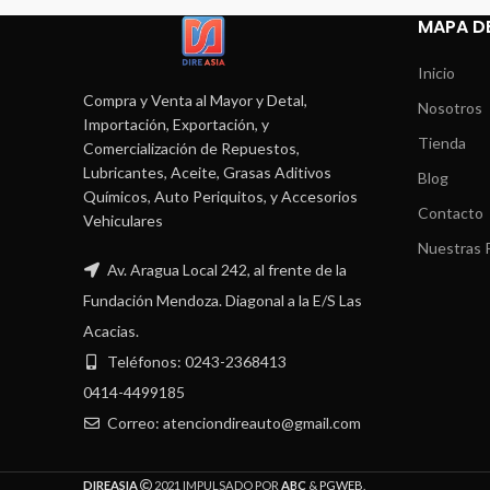
MAPA DE
Inicio
Compra y Venta al Mayor y Detal,
Nosotros
Importación, Exportación, y
Tienda
Comercialización de Repuestos,
Lubricantes, Aceite, Grasas Aditivos
Blog
Químicos, Auto Periquitos, y Accesorios
Contacto
Vehiculares
Nuestras P
Av. Aragua Local 242, al frente de la
Fundación Mendoza. Diagonal a la E/S Las
Acacias.
Teléfonos: 0243-2368413
0414-4499185
Correo: atenciondireauto@gmail.com
DIREASIA
2021 IMPULSADO POR
ABC
&
PGWEB
.