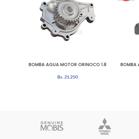
BOMBA AGUA MOTOR ORINOCO 1.8
BOMBA 
AÑADIR AL CARRITO
AÑADIR A
Bs.
21.250