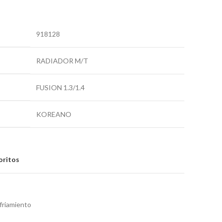
918128
RADIADOR M/T
FUSION 1.3/1.4
KOREANO
oritos
nfriamiento