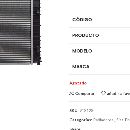
CÓDIGO
PRODUCTO
MODELO
MARCA
Agotado
Comparar
añadir a fav
SKU:
918128
Categorías:
Radiadores
,
Sist. E
Share: