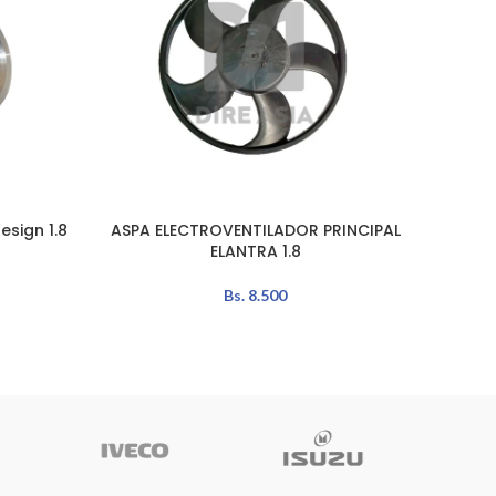
sign 1.8
ASPA ELECTROVENTILADOR PRINCIPAL
R
AÑADIR AL CARRITO
LEER MÁ
ELANTRA 1.8
Bs.
8.500