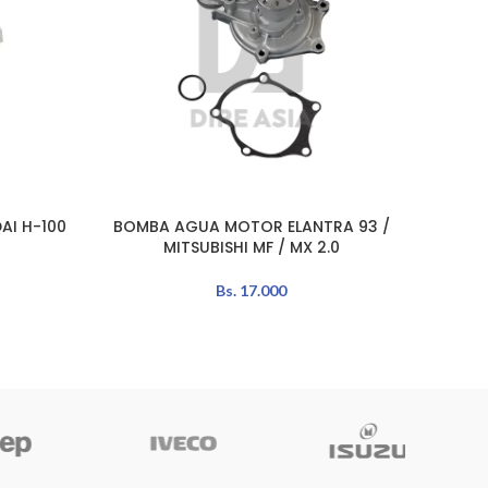
I H-100
BOMBA AGUA MOTOR ELANTRA 93 /
Bomb
AÑADIR AL CARRITO
AÑADIR 
MITSUBISHI MF / MX 2.0
Bs.
17.000