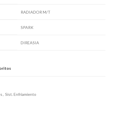
RADIADOR M/T
SPARK
DIREASIA
oritos
es
,
Sist. Enfriamiento