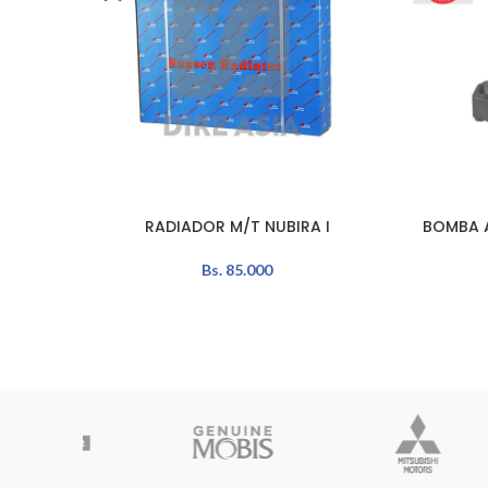
RADIADOR M/T NUBIRA I
BOMBA 
LEER MÁS
AÑADIR A
Bs.
85.000