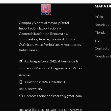
MAPA DE
Inicio
Compra y Venta al Mayor y Detal,
Nosotros
Importación, Exportación, y
Tienda
Comercialización de Repuestos,
Lubricantes, Aceite, Grasas Aditivos
Blog
Químicos, Auto Periquitos, y Accesorios
Contacto
Vehiculares
Nuestras P
Av. Aragua Local 242, al frente de la
Fundación Mendoza. Diagonal a la E/S Las
Acacias.
Teléfonos: 0243-2368413
0414-4499185
Correo: atenciondireauto@gmail.com
DIREASIA
2021 IMPULSADO POR
ABC
&
PGWEB
.