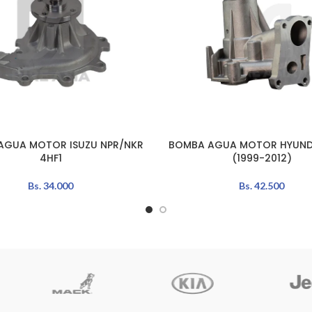
AGUA MOTOR ISUZU NPR/NKR
BOMBA AGUA MOTOR HYUNDA
L CARRITO
AÑADIR AL CARRITO
4HF1
(1999-2012)
Bs.
34.000
Bs.
42.500