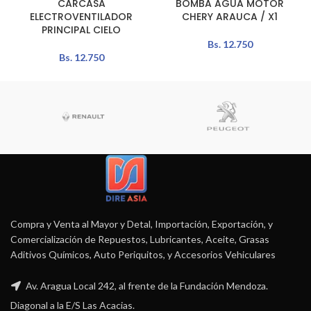
CARCASA
BOMBA AGUA MOTOR
ELECTROVENTILADOR
CHERY ARAUCA / X1
PRINCIPAL CIELO
Bs.
12.750
Bs.
12.750
Compra y Venta al Mayor y Detal, Importación, Exportación, y
Comercialización de Repuestos, Lubricantes, Aceite, Grasas
Aditivos Químicos, Auto Periquitos, y Accesorios Vehiculares
Av. Aragua Local 242, al frente de la Fundación Mendoza.
Diagonal a la E/S Las Acacias.