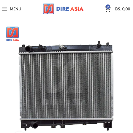
0
MENU
BS.
0,00