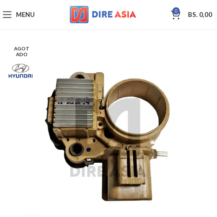
0
MENU
BS.
0,00
AGOT
ADO