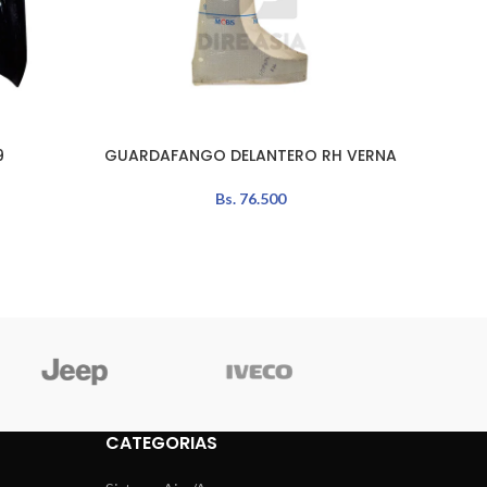
9
GUARDAFANGO DELANTERO RH VERNA
AÑADIR AL CARRITO
AÑADIR 
Bs.
76.500
CATEGORIAS