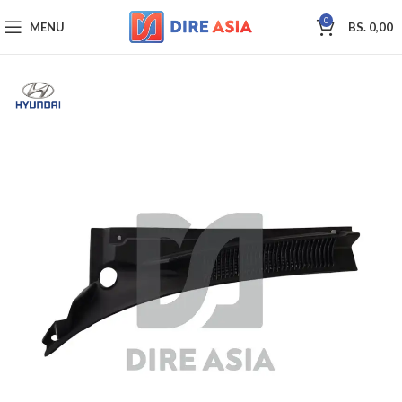
0
MENU
BS.
0,00