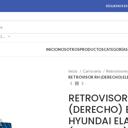
SÍGUENOS EN
SELECCIONAR CATEGORÍA
INICIO
NOSOTROS
PRODUCTOS
CATEGORÍAS
Inicio
Carrocería
Retrovisore
RETROVISOR RH (DERECHO) ELE
RETROVISOR
(DERECHO) 
HYUNDAI ELA