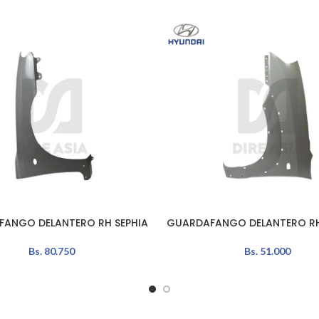
ANGO DELANTERO RH SEPHIA
GUARDAFANGO DELANTERO R
AÑADIR AL CARRITO
Bs.
80.750
Bs.
51.000