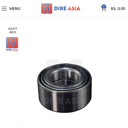
0
MENU
BS.
0,00
AGOT
ADO