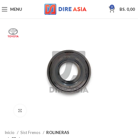
0
MENU
BS.
0,00
Click to enlarge
Inicio
Sist Frenos
ROLINERAS