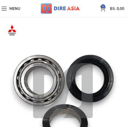
0
MENU
BS.
0,00