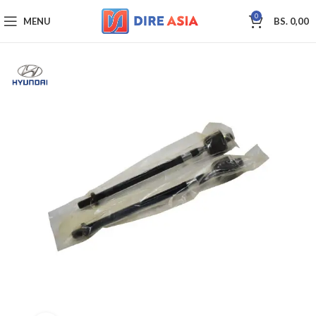
0
MENU
BS.
0,00