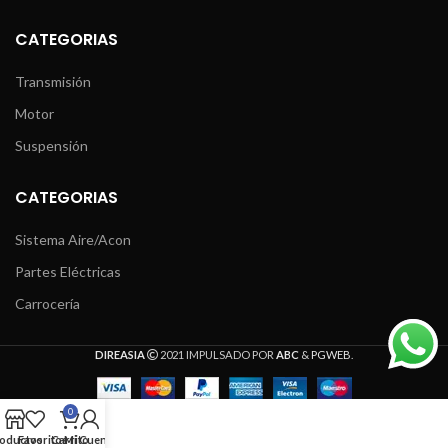
CATEGORIAS
Transmisión
Motor
Suspensión
CATEGORIAS
Sistema Aire/Acon
Partes Eléctricas
Carrocería
DIREASIA
2021 IMPULSADO POR
ABC
&
PGWEB
.
0
oductos
Favoritos
Carrito
Mi Cuenta