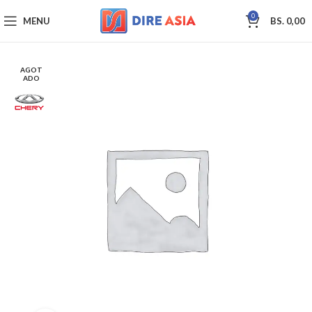
0
MENU
BS.
0,00
AGOT
ADO