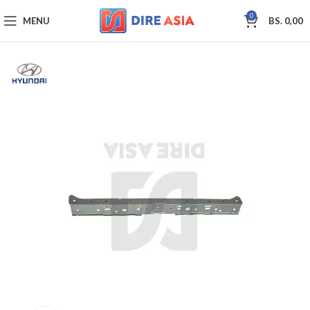
0
MENU
BS.
0,00