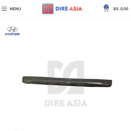
0
MENU
BS.
0,00