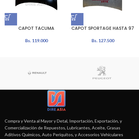
CAPOT TACUMA
CAPOT SPORTAGE HASTA 97
Bs.
119.000
Bs.
127.500
Compra y Venta al Mayor y Detal, Importación, Exportación, y
Comercialización de Repuestos, Lubricantes, Aceite, Grasas
Aditivos Químicos, Auto Periquitos, y Accesorios Vehiculares