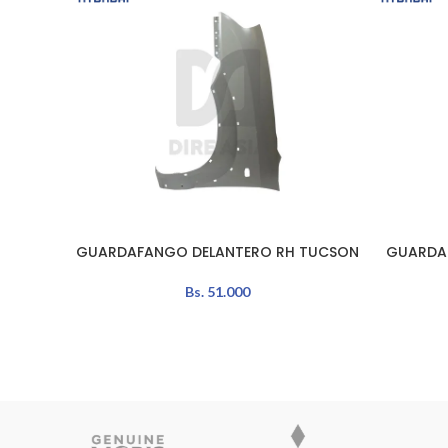
GUARDAFANGO DELANTERO RH TUCSON
GUARDA
AÑADIR AL CARRITO
AÑADIR A
Bs.
51.000