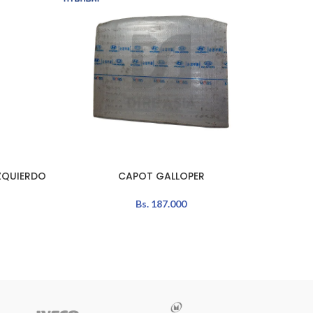
ZQUIERDO
CAPOT GALLOPER
AÑADIR AL CARRITO
AÑADIR 
Bs.
187.000