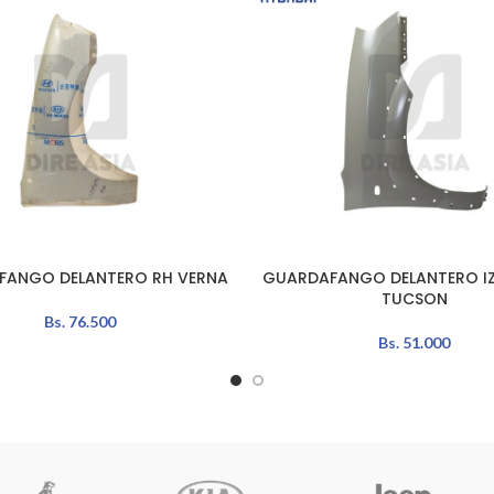
FANGO DELANTERO RH VERNA
GUARDAFANGO DELANTERO I
L CARRITO
AÑADIR AL CARRITO
TUCSON
Bs.
76.500
Bs.
51.000