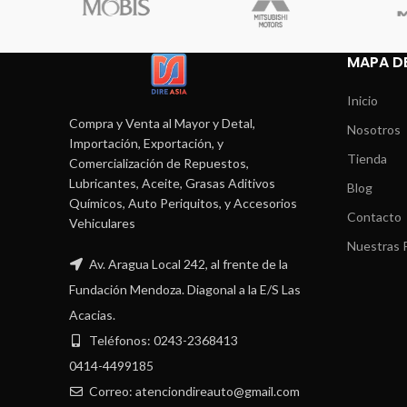
MAPA DE
Inicio
Compra y Venta al Mayor y Detal,
Nosotros
Importación, Exportación, y
Tienda
Comercialización de Repuestos,
Lubricantes, Aceite, Grasas Aditivos
Blog
Químicos, Auto Periquitos, y Accesorios
Contacto
Vehiculares
Nuestras P
Av. Aragua Local 242, al frente de la
Fundación Mendoza. Diagonal a la E/S Las
Acacias.
Teléfonos: 0243-2368413
0414-4499185
Correo: atenciondireauto@gmail.com