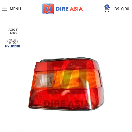
0
MENU
BS.
0,00
AGOT
ADO