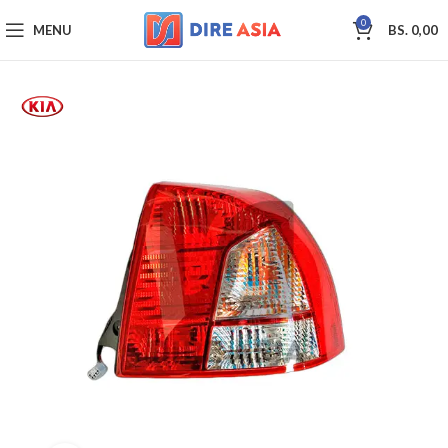
0
MENU
BS.
0,00