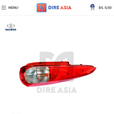
0
MENU
BS.
0,00