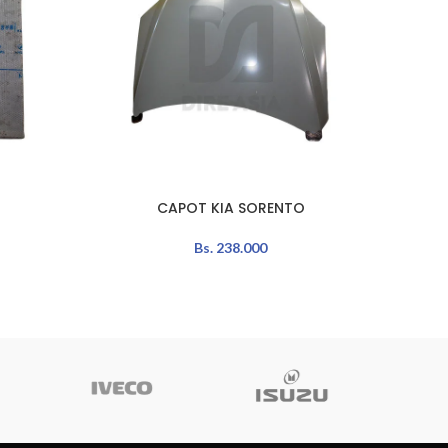
CAPOT KIA SORENTO
AÑADIR AL CARRITO
AÑADIR 
Bs.
238.000