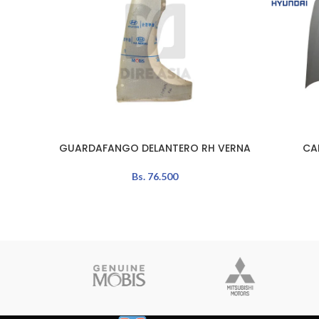
GUARDAFANGO DELANTERO RH VERNA
CA
AÑADIR AL CARRITO
LEER MÁS
Bs.
76.500