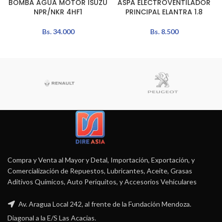
BOMBA AGUA MOTOR ISUZU
ASPA ELECTROVENTILADOR
NPR/NKR 4HF1
PRINCIPAL ELANTRA 1.8
Bs.
34.000
Bs.
8.500
Compra y Venta al Mayor y Detal, Importación, Exportación, y
Comercialización de Repuestos, Lubricantes, Aceite, Grasas
Aditivos Químicos, Auto Periquitos, y Accesorios Vehiculares
Av. Aragua Local 242, al frente de la Fundación Mendoza.
Diagonal a la E/S Las Acacias.