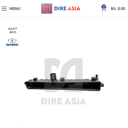
0
MENU
BS.
0,00
AGOT
ADO