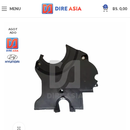
0
MENU
BS.
0,00
AGOT
ADO
Click to enlarge