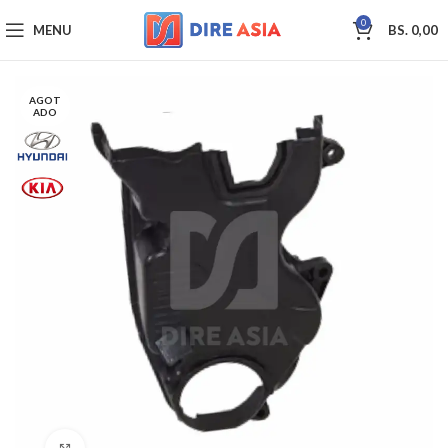
0
MENU
BS.
0,00
AGOT
ADO