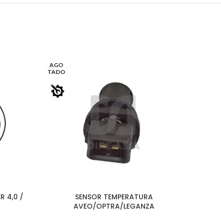
AGO
AGO
TADO
TADO
R 4,0 /
SENSOR TEMPERATURA
SENSOR
LEER MÁS
LEER MÁ
AVEO/OPTRA/LEGANZA